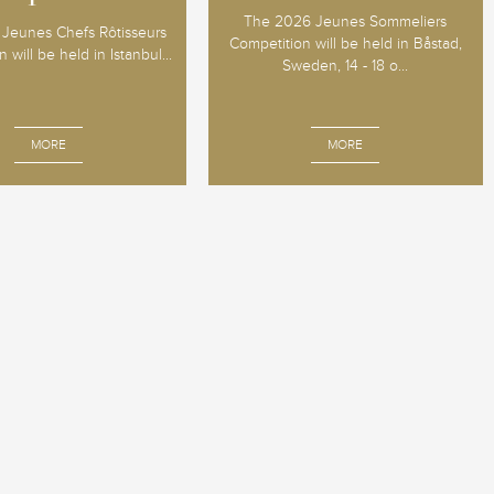
The 2026 Jeunes Sommeliers
Jeunes Chefs Rôtisseurs
Competition will be held in Båstad,
 will be held in Istanbul...
Sweden, 14 - 18 o...
MORE
MORE