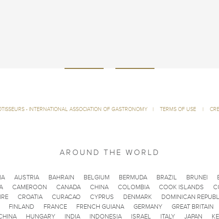
ÔTISSEURS - INTERNATIONAL ASSOCIATION OF GASTRONOMY
|
TERMS OF USE
|
CRE
AROUND THE WORLD
IA
AUSTRIA
BAHRAIN
BELGIUM
BERMUDA
BRAZIL
BRUNEI
A
CAMEROON
CANADA
CHINA
COLOMBIA
COOK ISLANDS
C
IRE
CROATIA
CURACAO
CYPRUS
DENMARK
DOMINICAN REPUBL
FINLAND
FRANCE
FRENCH GUIANA
GERMANY
GREAT BRITAIN
CHINA
HUNGARY
INDIA
INDONESIA
ISRAEL
ITALY
JAPAN
K