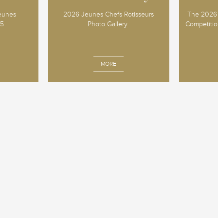
Jeunes
2026 Jeunes Chefs Rotisseurs
The 2026 
25
Photo Gallery
Competition
MORE