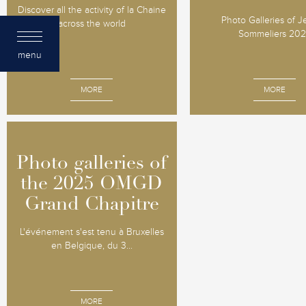
Discover all the activity of la Chaine
Photo Galleries of 
across the world
Sommeliers 20
menu
MORE
MORE
Photo galleries of
Photo galleries of
the 2025 OMGD
the 2025 OMGD
Grand Chapitre
Grand Chapitre
L'événement s'est tenu à Bruxelles
en Belgique, du 3...
MORE