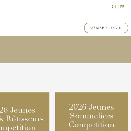
EN
/
FR
MEMBER LOGIN
2026 Jeunes
2026 Jeunes
26 Jeunes
26 Jeunes
Sommeliers
Sommeliers
s Rôtisseurs
s Rôtisseurs
Competition
Competition
mpetition
mpetition