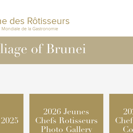
e des Rôtisseurs
n Mondiale de la Gastronomie
lliage of Brunei
2026 Jeunes
2026 Jeunes
20
20
 2025
 2025
Chefs Rotisseurs
Chefs Rotisseurs
Chef
Chef
Photo Gallery
Photo Gallery
Co
Co