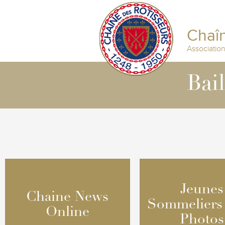
Chaîn
Associatio
Bai
Jeunes
Jeunes
Chaine News
Chaine News
Sommeliers
Sommeliers
Online
Online
Photos
Photos